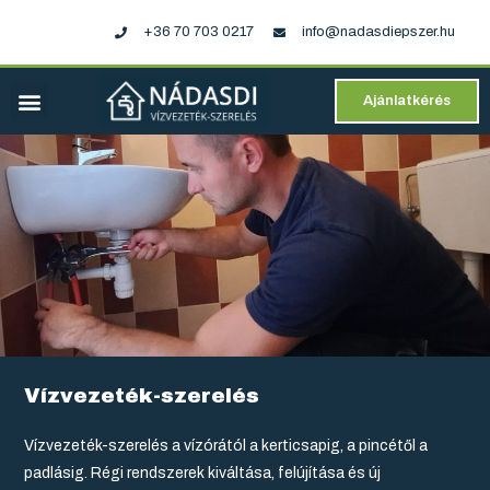
+36 70 703 0217
info@nadasdiepszer.hu
Ajánlatkérés
Vízvezeték-szerelés
Vízvezeték-szerelés a vízórától a kerticsapig, a pincétől a
padlásig. Régi rendszerek kiváltása, felújítása és új