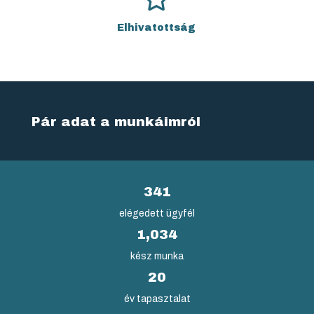
Elhivatottság
Pár adat a munkáimról
341
elégedett ügyfél
1,034
kész munka
20
év tapasztalat