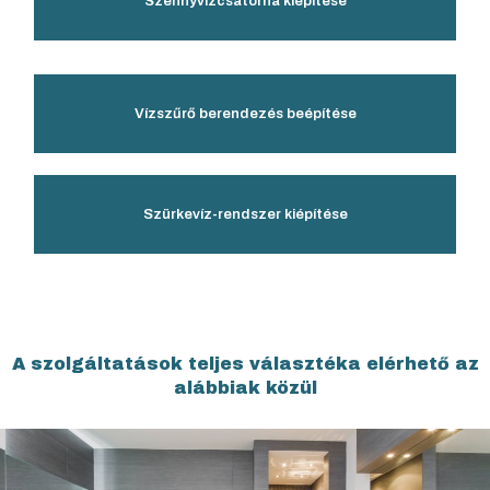
Szennyvízcsatorna kiépítése​
Vízszűrő berendezés beépítése​
Szürkevíz-rendszer kiépítése​
A szolgáltatások teljes választéka elérhető az
alábbiak közül