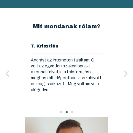
Mit mondanak rólam?
T. Krisztián
P. Ferencné
m elégedve az
Andrást az interneten találtam. Ő
Megbízható jó s
k az Ő
volt az egyetlen szakember aki
kiváló munkát v
k problémák. A
azonnal felvette a telefont, és a
t, és a
megbeszélt időpontban visszahívott
ozásokat
és meg is érkezett. Meg voltam vele
ggal oldotta
elégedve.
 kiváló