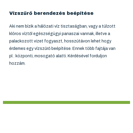
Vízszűrő berendezés beépítése
Aki nem bízik a hálózati víz tisztaságban, vagy a túlzott
klóros víztől egészségügyi panaszai vannak, illetve a
palackozott vizet fogyaszt, hosszútávon lehet hogy
érdemes egy vízszűrő beépítése. Ennek több fajtája van
pl.: központi, mosogató alatti. Kérdésével forduljon
hozzám.