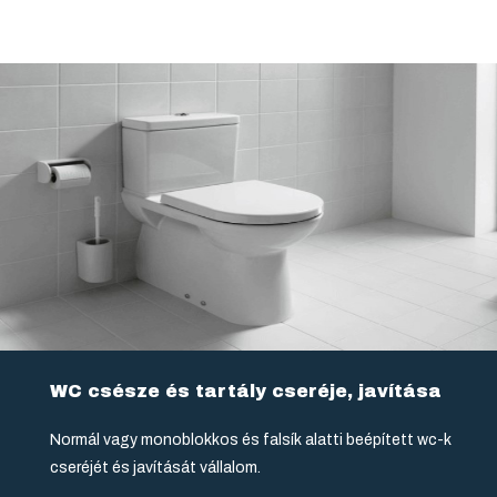
WC csésze és tartály cseréje, javítása
Normál vagy monoblokkos és falsík alatti beépített wc-k
cseréjét és javítását vállalom.