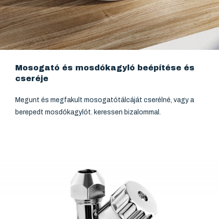
Mosogató és mosdókagyló beépítése és
cseréje
Megunt és megfakult mosogatótálcáját cserélné, vagy a
berepedt mosdókagylót. keressen bizalommal.