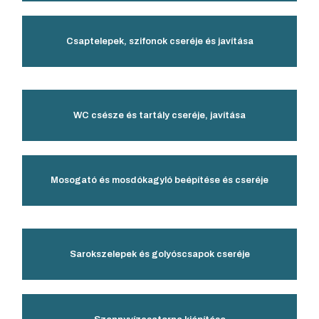
Csaptelepek, szifonok cseréje és javítása​
WC csésze és tartály cseréje, javítása​
Mosogató és mosdókagyló beépítése és cseréje​
Sarokszelepek és golyóscsapok cseréje​