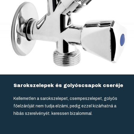
Sarokszelepek és golyóscsapok cseréje
Kellemetlen a sarokszelepet, csempeszelepet, golyós
főelzáróját nem tudja elzárni, pedig ezzel kizárhatná a
hibás szerelvényét. keressen bizalommal.