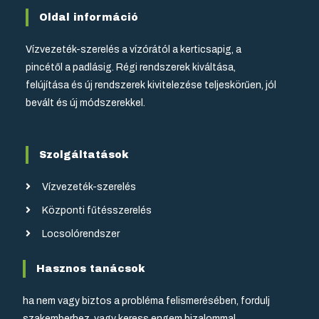
Oldal információ
Vízvezeték-szerelés a vízórától a kerticsapig, a
pincétől a padlásig. Régi rendszerek kiváltása,
felújítása és új rendszerek kivitelezése teljeskörűen, jól
bevált és új módszerekkel.
Szolgáltatások
Vízvezeték-szerelés
Központi fűtésszerelés
Locsolórendszer
Hasznos tanácsok
ha nem vagy biztos a probléma felismerésében, fordulj
szakemberhez, vagy keress engem bizalommal