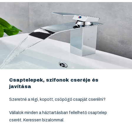
Csaptelepek, szifonok cseréje és
javítása
Szeretné a régi, kopott, csöpögő csapját cserélni?
Vállalok minden a háztartásban fellelhető csaptelep
cserét. Keressen bizalommal.