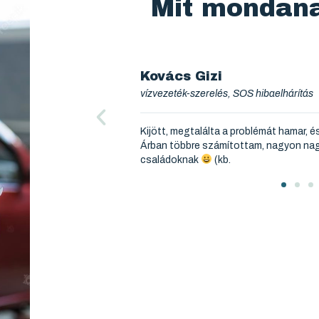
Mit mondan
Kovács Béla
vízvezeték-szerelés, SOS hibaelhárítás
1 órán belül el is hárította.
Nem kell féltenem a feleségem, ha egye
y segítség ez a magyar
Andrást. Rendes ember!