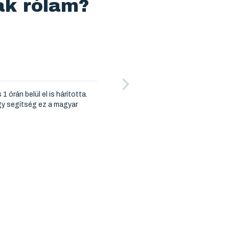
ak rólam?
Kovács Jucus
vízvezeték-szerelés, SOS hibaelhárítás
dül van otthon, ki merem hívni
Hablablabla