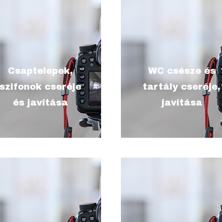
leírás, hogy ezalatt mit
leírás, hogy ezalatt mit
értesz, mit vállalsz, pár
értesz, mit vállalsz, pár
Csaptelepek,
WC csésze és
szóban (max. 200 karakter
szóban (max. 200 karakte
szifonok cseréje
tartály cseréje,
szóközökkel)
szóközökkel)
és javítása
javítása
leírás, hogy ezalatt mit
leírás, hogy ezalatt mit
értesz, mit vállalsz, pár
értesz, mit vállalsz, pár