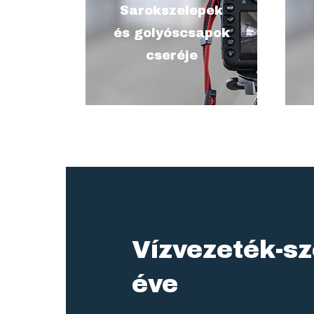
Sarokszelepek
szóban (max. 200 karakter
és golyóscsapok
szóközökkel)
cseréje
Vízvezeték-sz
éve