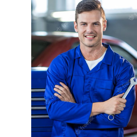
Kovács Gizi
vízvezeték-szerelés, SOS hibaelhárítás
Kijött, megtalálta a problémát hamar, és 
Árban többre számítottam, nagyon nag
családoknak
(kb.