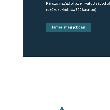
Pár szó magadról, az elhivatottságodról
(szóközökkel max 300 karakter)
Ismerj meg jobban