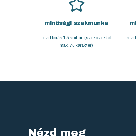
minőségi szakmunka
m
rövid leírás 1,5 sorban (szóközökkel
rövi
max. 70 karakter)
Nézd meg