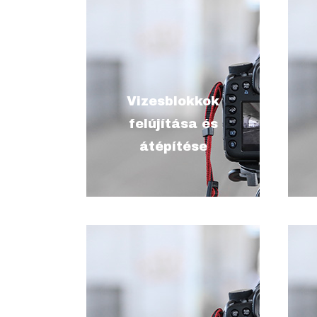
leírás, hogy ezalatt mit
értesz, mit vállalsz, pár
Vizesblokkok
szóban (max. 200 karakter
felújítása és
szóközökkel)
átépítése
leírás, hogy ezalatt mit
értesz, mit vállalsz, pár