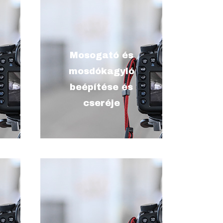
leírás, hogy ezalatt mit
Mosogató és
értesz, mit vállalsz, pár
mosdókagyló
r
szóban (max. 200 karakter
beépítése és
szóközökkel)
cseréje
leírás, hogy ezalatt mit
értesz, mit vállalsz, pár