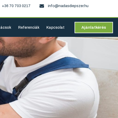
+36 70 703 0217
info@nadasdiepszer.hu
Ajánlatkérés
nácsok
Referenciák
Kapcsolat